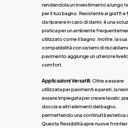
rendendola un investimento a lungo t
per il tuo bagno. Resistente ai graffi e 
da riparare in caso di danni, è una solu
pratica per un ambiente frequenteme
utilizzato come il bagno. Inoltre, la sua
compatibilità con sistemi di riscaldam
pavimento aggiunge un ulteriore livello
comfort.
Applicazioni Versatili:
Oltre a essere
utilizzata per pavimenti e pareti, la res
essere impiegata per creare lavabi, pia
doccia e altri elementi del bagno,
permettendo una continuità estetica 
Questa flessibilità apre nuove frontier