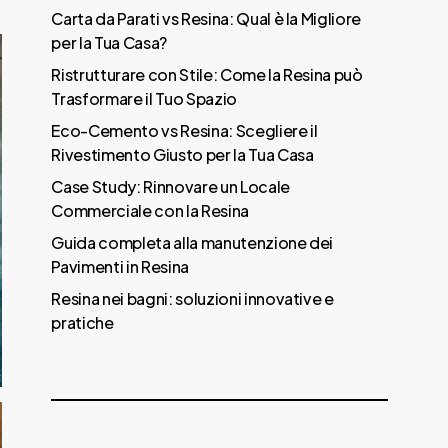
Carta da Parati vs Resina: Qual è la Migliore
per la Tua Casa?
Ristrutturare con Stile: Come la Resina può
Trasformare il Tuo Spazio
Eco-Cemento vs Resina: Scegliere il
Rivestimento Giusto per la Tua Casa
Case Study: Rinnovare un Locale
Commerciale con la Resina
Guida completa alla manutenzione dei
Pavimenti in Resina
Resina nei bagni: soluzioni innovative e
pratiche