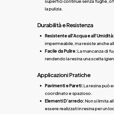
superfici continue senza fughe, of
la pulizia.
Durabilità e Resistenza
Resistente all’Acqua e all’Umidità
impermeabile, ma resiste anche all
Facile da Pulire:
La mancanza di fugh
rendendo la resina una scelta igieni
Applicazioni Pratiche
Pavimenti e Pareti:
La resina può e
coordinato e spazioso.
Elementi D’arredo:
Non si limita a
essere realizzati in resina per un