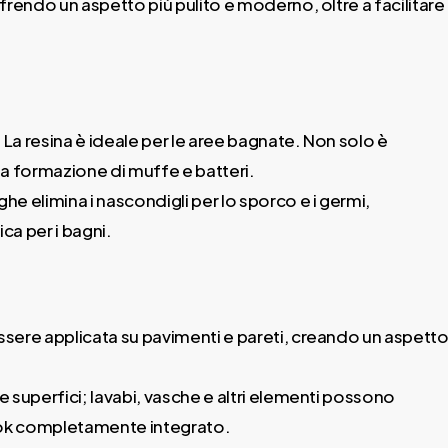
frendo un aspetto più pulito e moderno, oltre a facilitare
:
La resina è ideale per le aree bagnate. Non solo è
a formazione di muffe e batteri.
e elimina i nascondigli per lo sporco e i germi,
ca per i bagni.
ssere applicata su pavimenti e pareti, creando un aspett
lle superfici; lavabi, vasche e altri elementi possono
 look completamente integrato.