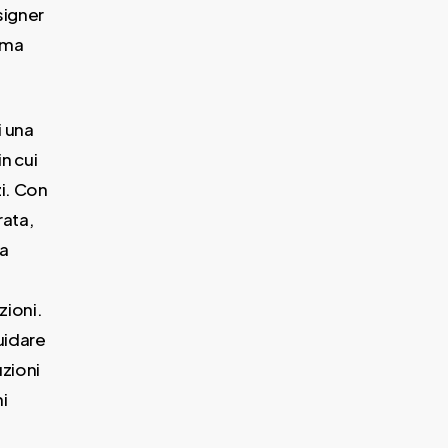
signer
rima
i una
n cui
i. Con
rata,
la
zioni.
uidare
zioni
ni