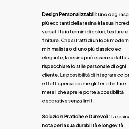
Design Personalizzabili:
Uno degli asp
più eccitanti della resina è la sua incred
versatilità in termini di colori, texture e
finiture. Che si tratti di un look moder
minimalista o di uno più classico ed
elegante, la resina può essere adattat
rispecchiare lo stile personale di ogni
cliente. La possibilità di integrare color
effetti speciali come glitter o finiture
metalliche apre le porte a possibilità
decorative senza limiti.
Soluzioni Pratiche e Durevoli:
La resin
nota per la sua durabilità e longevità,