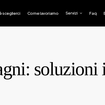
Servizi
 sceglierci
Come lavoriamo
Faq
gni: soluzioni 