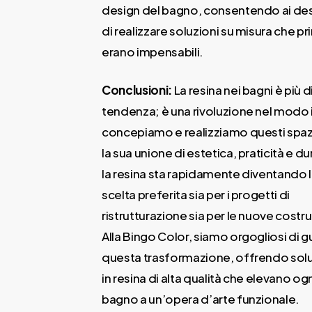
design del bagno, consentendo ai de
di realizzare soluzioni su misura che p
erano impensabili.
Conclusioni:
La resina nei bagni è più d
tendenza; è una rivoluzione nel modo i
concepiamo e realizziamo questi spaz
la sua unione di estetica, praticità e du
la resina sta rapidamente diventando 
scelta preferita sia per i progetti di
ristrutturazione sia per le nuove costru
Alla Bingo Color, siamo orgogliosi di g
questa trasformazione, offrendo solu
in resina di alta qualità che elevano og
bagno a un’opera d’arte funzionale.