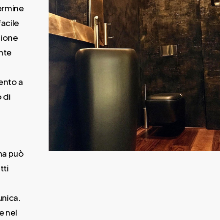
ermine
facile
zione
nte
ento a
 di
ina può
tti
unica.
e nel