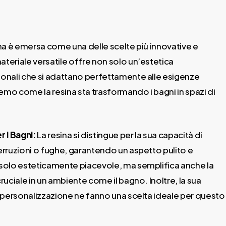
ina è emersa come una delle scelte più innovative e
materiale versatile offre non solo un’estetica
ionali che si adattano perfettamente alle esigenze
mo come la resina sta trasformando i bagni in spazi di
r i Bagni:
La resina si distingue per la sua capacità di
erruzioni o fughe, garantendo un aspetto pulito e
 solo esteticamente piacevole, ma semplifica anche la
ruciale in un ambiente come il bagno. Inoltre, la sua
 di personalizzazione ne fanno una scelta ideale per questo