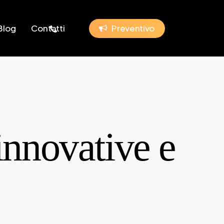
phone
Blog
Contatti
P
r
e
v
e
n
t
i
v
o
innovative e