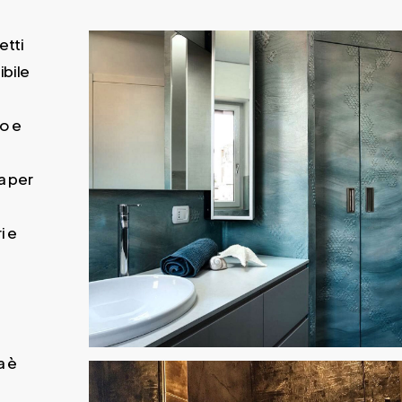
etti
ibile
no e
a per
i e
a è