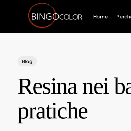
Skip
to
Home
Perchè
main
content
Blog
Resina nei ba
pratiche