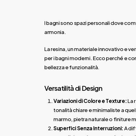
I bagni sono spazi personali dove comf
armonia.
La resina, un materiale innovativo e v
per i bagni moderni. Ecco perché e com
bellezza e funzionalità.
Versatilità di Design
Variazioni di Colore e Texture:
La 
tonalità chiare e minimaliste a que
marmo, pietra naturale o finiture m
Superfici Senza Interruzioni:
A dif