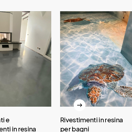
i e
Rivestimenti in resina
nti in resina
per bagni