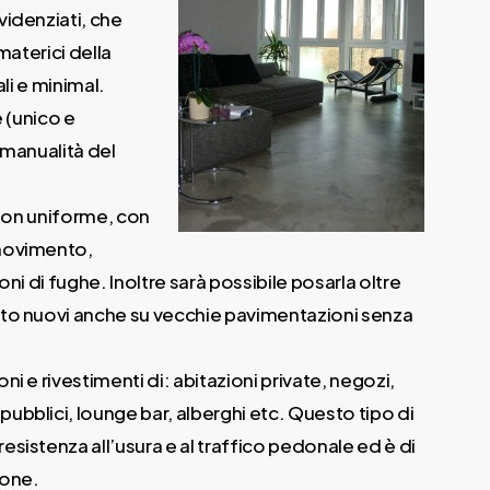
videnziati, che
materici della
ali e minimal.
e (unico e
a manualità del
 non uniforme, con
movimento,
oni di fughe. Inoltre sarà possibile posarla oltre
to nuovi anche su vecchie pavimentazioni senza
i e rivestimenti di: abitazioni private, negozi,
bblici, lounge bar, alberghi etc. Questo tipo di
sistenza all’usura e al traffico pedonale ed è di
ione.