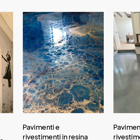
Daily
anti-
aging
cream
Pavimenti e
Paviment
rivestimenti in resina
rivestime