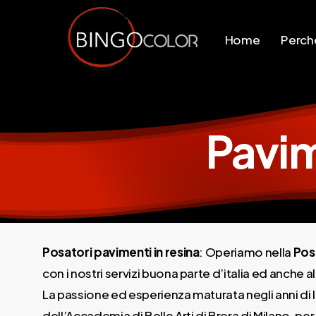
Skip
to
Home
Perchè
main
content
Pavim
Posatori pavimenti in resina
: Operiamo nella
Pos
con i nostri servizi buona parte d’italia ed anche a
La passione ed esperienza maturata negli anni di l
dell’Accademia di Belle Arti di Brera di Milano, per