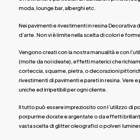
moda, lounge bar, alberghi etc.
Nei pavimenti e rivestimenti in resina Decorativa 
d’arte. Non vi è limite nella scelta di colori e form
Vengono creati con la nostra manualità e con l’util
(molte da noi ideate), effetti materici che richiam
corteccia, squame, pietra, o decorazioni pittori
rivestimenti di pavimenti e pareti in resina. Vere e
uniche ed irripetibili per ogni cliente.
Il tutto può essere impreziosito con l’utilizzo di 
porpurrine dorate e argentate o da effetti brillanti 
vasta scelta di glitter oleografici o polveri lumine