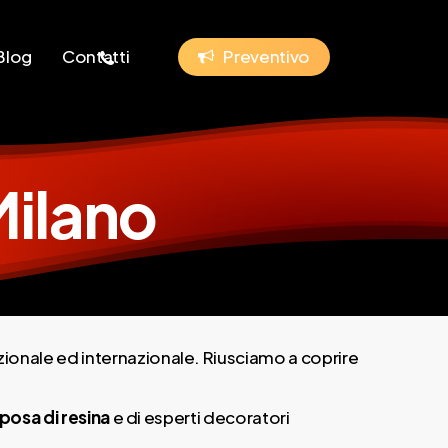
phone
Blog
Contatti
P
r
e
v
e
n
t
i
v
o
Milano
azionale ed internazionale. Riusciamo a coprire
posa di resina
e di esperti decoratori