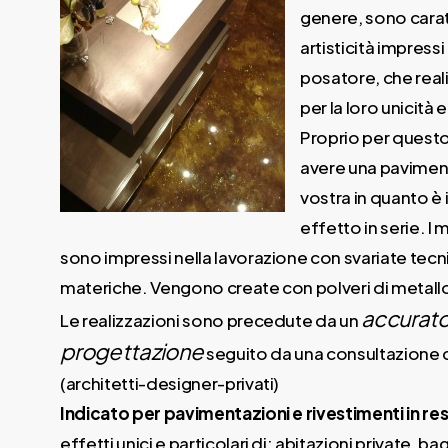
genere, sono caratt
artisticità impressi
posatore, che reali
per la loro unicità e 
Proprio per quest
avere una paviment
vostra in quanto è 
effetto in serie. I 
sono impressi nella lavorazione con svariate tecni
materiche. Vengono create con polveri di metallo, i
accurato
Le realizzazioni sono precedute da un
progettazione
seguito da una consultazione
(architetti-designer-privati)
Indicato per pavimentazioni e rivestimenti in res
effetti unici e particolari di: abitazioni private,