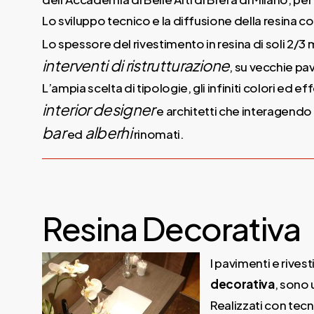
Lo sviluppo tecnico e la diffusione della resina co
Lo spessore del rivestimento in resina di soli 2/3 
interventi di ristrutturazione
, su vecchie pa
L’ampia scelta di tipologie, gli infiniti colori ed e
interior designer
e architetti che interagend
bar
alberhi
ed
rinomati.
Resina Decorativa
I pavimenti e rivest
decorativa
, sono 
Realizzati con tecn