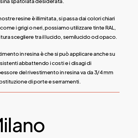
resina spatolata desiderata.
nostre resine è illimitata, si passa dai colori chiari
 come i grigi o neri, possiamo utilizzare tinte RAL,
ura scegliere tra il lucido, semilucido od opaco.
stimento in resina è che si può applicare anche su
esistenti abbattendo i costi e i disagi di
pessore del rivestimento in resina va da 3/4 mm
sostituzione di porte e serramenti.
Milano