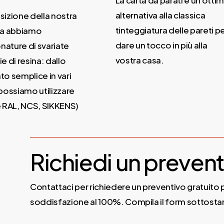
La carta da parati è un ottim
alternativa alla classica
izione della nostra
tinteggiatura delle pareti pe
la abbiamo
dare un tocco in più alla
ature di svariate
vostra casa.
e di resina: dallo
o semplice in vari
possiamo utilizzare
 RAL, NCS, SIKKENS)
Richiedi un prevent
Contattaci per richiedere un preventivo gratuito p
soddisfazione al 100%. Compila il form sottostan