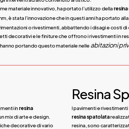
me materiale innovativo, ha portato l’utilizzo della
resina
mm, è stata l’innovazione che in questi anni ha portato alla
vimentazioni o rivestimenti, abbattendo i disagi e costi d
ffetti decorativi e le finiture che offrono i rivestimenti in 
abitazioni pri
o hanno portando questo materiale nelle
Resina Sp
imenti in
resina
I pavimenti e rivestimenti 
un mix di arte e design.
resina
spatolata
realizza
iche decorative di vario
resina, sono caratterizzat