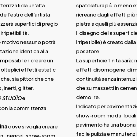
erizzati da un’alta
spatolatura più o meno e
 dell’estro dell’artista
ricreano dagli effetti più 
zzerà superfici di pregio
pietra a quelli più essenzi
irripetibilità.
Il disegno della superfici
o motivo nessuno potrà
irripetibile) è creato dall
azione identica alla
posatore.
impossibile ricreare un
La superficie finita sarà:
molteplici effetti estetici
effetti disomogenei di 
che, sia pittoriche che
continuità senza interruzi
nerti, glitter.
che su massetti in cemen
 studio
demolire.
e
Indicato per pavimentazion
 con la committenza
show-room moda, locali pu
pavimento ha una buona re
ina
dove si voglia creare
facile pulizia e manutenz
 bagni, negozi, show-room