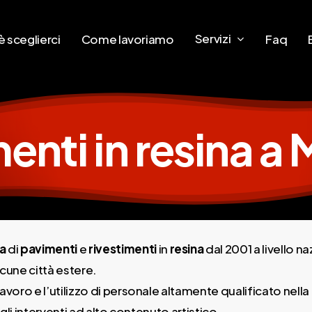
Servizi
 sceglierci
Come lavoriamo
Faq
enti in resina a 
a
di
pavimenti
e
rivestimenti
in
resina
dal 2001 a livello n
lcune città estere.
avoro e l’utilizzo di personale altamente qualificato nella
 gli interventi ad alto contenuto artistico.