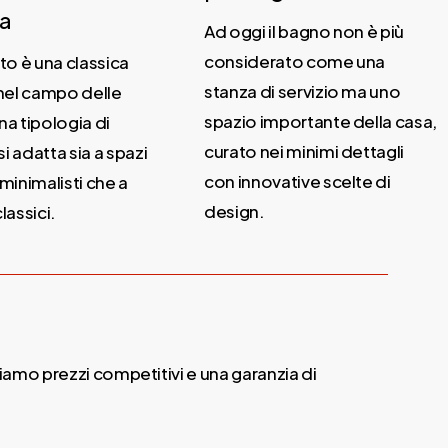
a
Ad oggi il bagno non è più
considerato come una
o è una classica
stanza di servizio ma uno
nel campo delle
spazio importante della casa,
na tipologia di
curato nei minimi dettagli
i adatta sia a spazi
con innovative scelte di
inimalisti che a
design.
lassici.
tiamo prezzi competitivi e una garanzia di