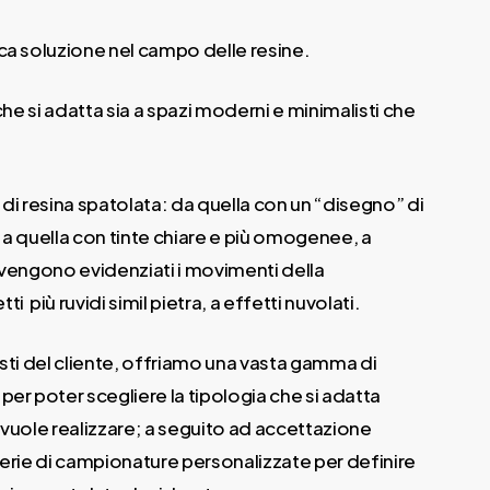
ca soluzione nel campo delle resine.
 che si adatta sia a spazi moderni e minimalisti che
 di resina spatolata: da quella con un “disegno” di
 a quella con tinte chiare e più omogenee, a
 vengono evidenziati i movimenti della
 più ruvidi simil pietra, a effetti nuvolati.
usti del cliente, offriamo una vasta gamma di
per poter scegliere la tipologia che si adatta
 vuole realizzare; a seguito ad accettazione
serie di campionature personalizzate per definire