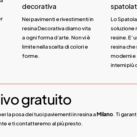
a
decorativa
spatolat
r
Nei pavimenti e rivestimenti in
Lo Spatolat
resina Decorativa diamo vita
soluzione 
a ogni forma d’arte. Non vi è
resine. E’ u
limite nella scelta di colori e
resina che s
forme.
moderni e m
interni più c
ivo gratuito
er la posa dei tuoi paviementi in resina a
Milano
. Ti garan
te e ti contatteremo al più presto.