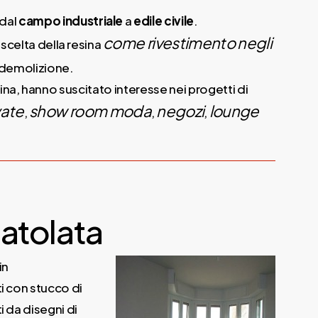
dal
campo industriale
a
edile civile
.
come rivestimento negli
 scelta della resina
i demolizione.
resina, hanno suscitato interesse nei progetti di
vate
show room moda
negozi
lounge
,
,
,
atolata
in
ti con stucco di
i da disegni di