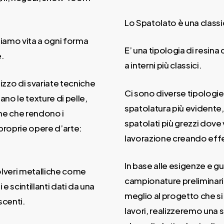
Lo Spatolato è una classi
diamo vita a ogni forma
E’ una tipologia di resina
e.
a interni più classici.
izzo di svariate tecniche
Ci sono diverse tipologie
ano le texture di pelle,
spatolatura più evidente,
che che rendono i
spatolati più grezzi dove
 proprie opere d’arte:
lavorazione creando effetti
In base alle esigenze e g
polveri metalliche come
campionature preliminari 
e scintillanti dati da una
meglio al progetto che si
scenti.
lavori, realizzeremo una 