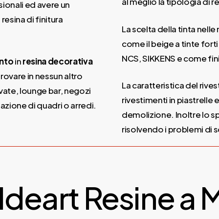
al meglio la tipologia di 
ionali ed avere un
resina di finitura
La scelta della tinta nelle 
come il beige a tinte forti
NCS, SIKKENS e come finit
ento
in
resina decorativa
rovare in nessun altro
La caratteristica del rive
ivate, lounge bar, negozi
rivestimenti in piastrelle 
azione di quadri o arredi.
demolizione. Inoltre lo s
risolvendo i problemi di 
Ideart Resine a 