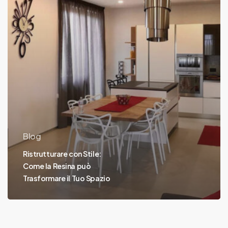
Trasformare
il
Tuo
Spazio
Blog
Ristrutturare con Stile:
Come la Resina può
Trasformare il Tuo Spazio