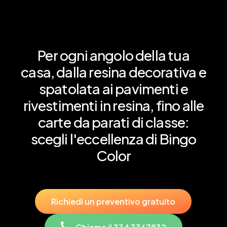
Per
ogni
angolo
della
tua
casa,
dalla
resina
decorativa
e
spatolata
ai
pavimenti
e
rivestimenti
in
resina,
fino
alle
carte
da
parati
di
classe:
scegli
l'eccellenza
di
Bingo
Color
R
i
c
h
i
e
d
i
u
n
p
r
e
v
e
n
t
i
v
o
g
r
a
t
u
i
t
o