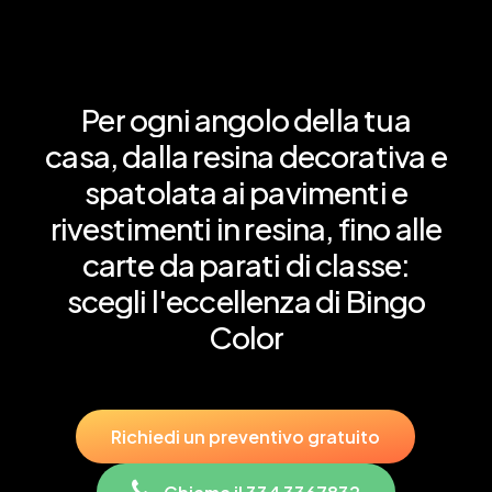
Per
ogni
angolo
della
tua
casa,
dalla
resina
decorativa
e
spatolata
ai
pavimenti
e
rivestimenti
in
resina,
fino
alle
carte
da
parati
di
classe:
scegli
l'eccellenza
di
Bingo
Color
R
i
c
h
i
e
d
i
u
n
p
r
e
v
e
n
t
i
v
o
g
r
a
t
u
i
t
o