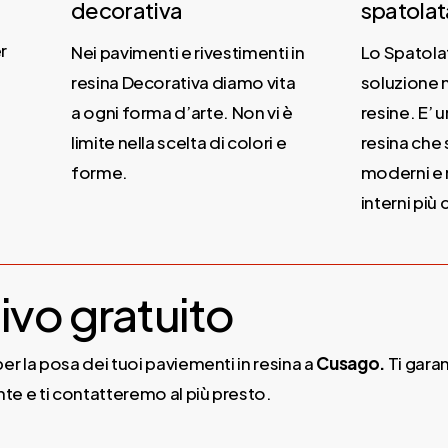
decorativa
spatolat
r
Nei pavimenti e rivestimenti in
Lo Spatolat
resina Decorativa diamo vita
soluzione n
a ogni forma d’arte. Non vi è
resine. E’ u
limite nella scelta di colori e
resina che s
forme.
moderni e m
interni più c
ivo gratuito
er la posa dei tuoi paviementi in resina a
Cusago.
Ti garan
te e ti contatteremo al più presto.