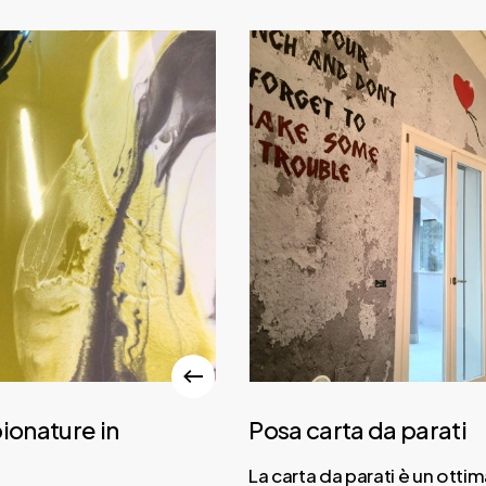
onature in
Posa carta da parati
La carta da parati è un ottim