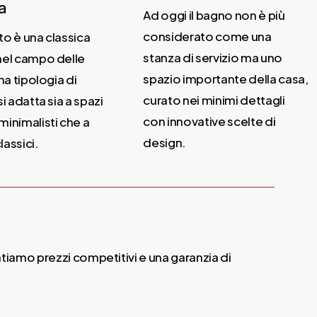
a
Ad oggi il bagno non è più
considerato come una
o è una classica
stanza di servizio ma uno
el campo delle
spazio importante della casa,
na tipologia di
curato nei minimi dettagli
i adatta sia a spazi
con innovative scelte di
inimalisti che a
design.
lassici.
tiamo prezzi competitivi e una garanzia di