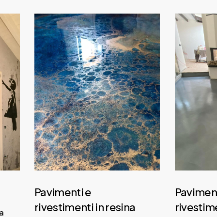
Daily
anti-
aging
cream
Pavimenti e
Paviment
rivestimenti in resina
rivestime
a