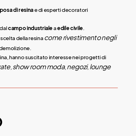
posa di resina
e di esperti decoratori
dal
campo industriale
a
edile civile
.
come rivestimento negli
 scelta della resina
i demolizione.
resina, hanno suscitato interesse nei progetti di
vate
show room moda
negozi
lounge
,
,
,
o