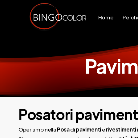
Skip
to
Home
Perchè
main
content
Pavime
Posatori pavimenti
Operiamo nella
Posa
di
pavimenti
e
rivestimenti