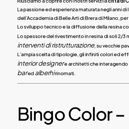
Riusciamo a coprire con i nostri servizi la
città di
La passione ed esperienza maturata negli anni di l
dell’Accademia di Belle Arti di Brera di Milano, per
Lo sviluppo tecnico e la diffusione della resina co
Lo spessore del rivestimento in resina di soli 2/3 
interventi di ristrutturazione
, su vecchie pa
L’ampia scelta di tipologie, gli infiniti colori ed e
interior designer
e architetti che interagend
bar
alberhi
ed
rinomati.
Bingo Color –