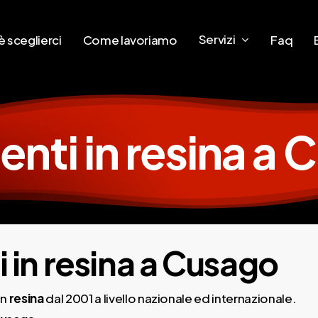
Servizi
 sceglierci
Come lavoriamo
Faq
nti in resina a
 in resina a Cusago
in
resina
dal 2001 a livello nazionale ed internazionale.