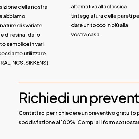
alternativa alla classica
izione della nostra
tinteggiatura delle pareti pe
a abbiamo
dare un tocco in più alla
ture di svariate
vostra casa.
 di resina: dallo
o semplice in vari
possiamo utilizzare
 RAL, NCS, SIKKENS)
Richiedi un prevent
Contattaci per richiedere un preventivo gratuito p
soddisfazione al 100%. Compila il form sottostan