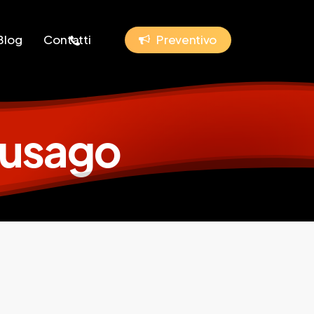
phone
Blog
Contatti
P
r
e
v
e
n
t
i
v
o
 Cusago