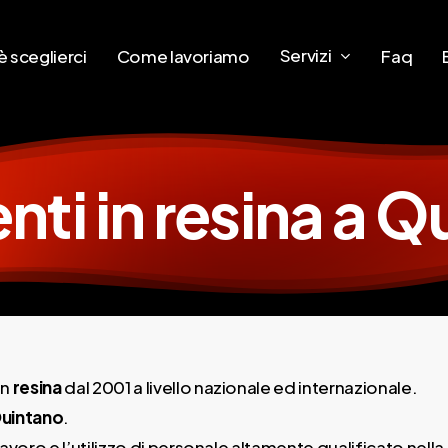
Servizi
 sceglierci
Come lavoriamo
Faq
nti in resina a Q
in
resina
dal 2001 a livello nazionale ed internazionale.
Quintano
.
avoro e l’utilizzo di personale altamente qualificato nella