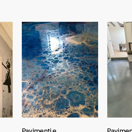
Daily
anti-
aging
cream
Pavimenti e
Paviment