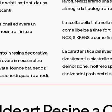
lavori, realizzeremo una 
e scintillanti dati da una
al meglio la tipologia di 
scenti.
La scelta della tinta nelle 
ionali ed avere un
come il beige a tinte forti
resina di finitura
NCS, SIKKENS e come finit
La caratteristica del rive
ento
in
resina decorativa
rivestimenti in piastrelle 
rovare in nessun altro
demolizione. Inoltre lo s
ivate, lounge bar, negozi
risolvendo i problemi di 
azione di quadri o arredi.
 Ideart Resine a