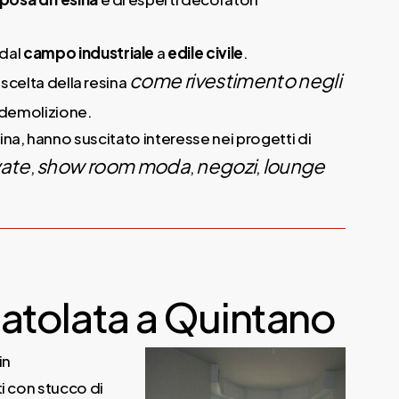
dal
campo industriale
a
edile civile
.
come rivestimento negli
 scelta della resina
i demolizione.
resina, hanno suscitato interesse nei progetti di
vate
show room moda
negozi
lounge
,
,
,
atolata a Quintano
in
ti con stucco di