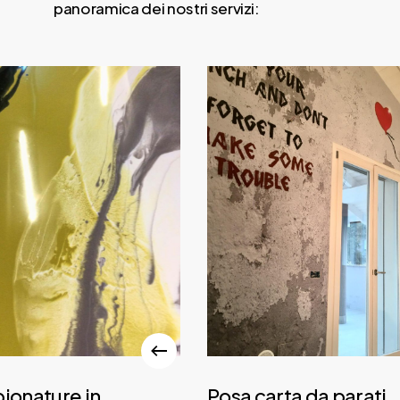
panoramica dei nostri servizi:
onature in
Posa carta da parati