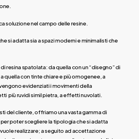
ione.
ca soluzione nel campo delle resine.
 che si adatta sia a spazi moderni e minimalisti che
 di resina spatolata: da quella con un “disegno” di
 a quella con tinte chiare e più omogenee, a
 vengono evidenziati i movimenti della
 più ruvidi simil pietra, a effetti nuvolati.
usti del cliente, offriamo una vasta gamma di
per poter scegliere la tipologia che si adatta
 vuole realizzare; a seguito ad accettazione