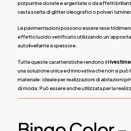
porpurrine dorate e argentate o da effetti brillanti 
vasta scelta di glitter oleografici o polveri lumine
Le pavimentazioni possono essere rese tridimens
effetto lucido vetrificato utilizzando un’apposita 
autolivellante a spessore.
Tutte queste caratteristiche rendono il
rivestim
una soluzione unica ed innovativa che non si può t
materiale: ideale per realizzazioni di abitazioni pr
di moda; Può essere anche utilizzata per la realizz
Bingo Color –