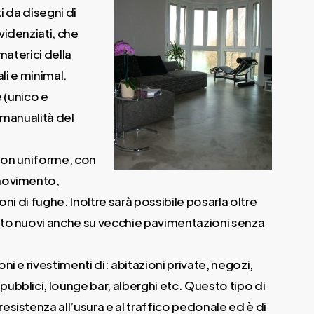
i da disegni di
videnziati, che
materici della
ali e minimal.
e (unico e
a manualità del
 non uniforme, con
movimento,
oni di fughe. Inoltre sarà possibile posarla oltre
to nuovi anche su vecchie pavimentazioni senza
i e rivestimenti di: abitazioni private, negozi,
bblici, lounge bar, alberghi etc. Questo tipo di
sistenza all’usura e al traffico pedonale ed è di