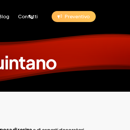
phone
Blog
Contatti
P
r
e
v
e
n
t
i
v
o
uintano
posa di resina
e di esperti decoratori