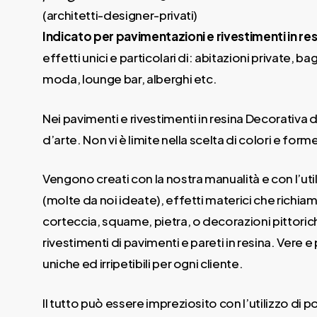
(architetti-designer-privati)
Indicato per pavimentazioni e rivestimenti in res
effetti unici e particolari di: abitazioni private,
moda, lounge bar, alberghi etc.
Nei pavimenti e rivestimenti in resina Decorativa 
d’arte. Non vi è limite nella scelta di colori e form
Vengono creati con la nostra manualità e con l’util
(molte da noi ideate), effetti materici che richiam
corteccia, squame, pietra, o decorazioni pittori
rivestimenti di pavimenti e pareti in resina. Vere e
uniche ed irripetibili per ogni cliente.
Il tutto può essere impreziosito con l’utilizzo di 