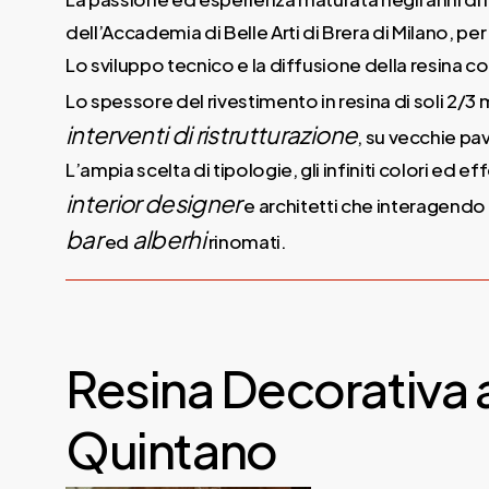
dell’Accademia di Belle Arti di Brera di Milano, per
Lo sviluppo tecnico e la diffusione della resina co
Lo spessore del rivestimento in resina di soli 2/3 
interventi di ristrutturazione
, su vecchie pa
L’ampia scelta di tipologie, gli infiniti colori ed e
interior designer
e architetti che interagend
bar
alberhi
ed
rinomati.
Resina Decorativa 
Quintano