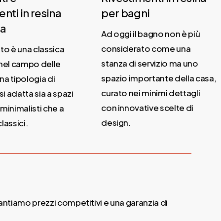
nti in resina
per bagni
a
Ad oggi il bagno non è più
considerato come una
o è una classica
stanza di servizio ma uno
nel campo delle
spazio importante della casa,
na tipologia di
curato nei minimi dettagli
i adatta sia a spazi
con innovative scelte di
inimalisti che a
design.
lassici.
antiamo prezzi competitivi e una garanzia di