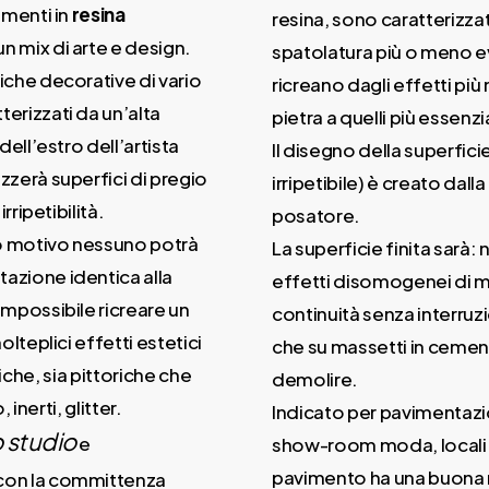
imenti in
resina
resina, sono caratterizzat
un mix di arte e design.
spatolatura più o meno e
iche decorative di vario
ricreano dagli effetti più 
erizzati da un’alta
pietra a quelli più essenzi
 dell’estro dell’artista
Il disegno della superfici
zzerà superfici di pregio
irripetibile) è creato dall
irripetibilità.
posatore.
o motivo nessuno potrà
La superficie finita sarà:
azione identica alla
effetti disomogenei di 
impossibile ricreare un
continuità senza interruzi
molteplici effetti estetici
che su massetti in cemen
che, sia pittoriche che
demolire.
nerti, glitter.
Indicato per pavimentazion
 studio
e
show-room moda, locali pu
pavimento ha una buona re
 con la committenza