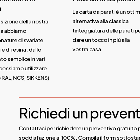
La carta da parati è un ottim
alternativa alla classica
izione della nostra
tinteggiatura delle pareti pe
la abbiamo
dare un tocco in più alla
ature di svariate
vostra casa.
e di resina: dallo
o semplice in vari
possiamo utilizzare
e RAL, NCS, SIKKENS)
Richiedi un prevent
Contattaci per richiedere un preventivo gratuito p
soddisfazione al 100%. Compila il form sottostan