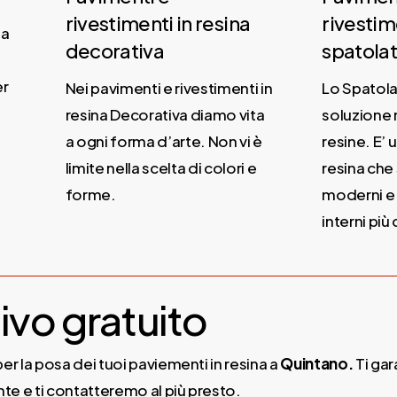
rivestimenti in resina
rivestime
a
decorativa
spatolat
r
Nei pavimenti e rivestimenti in
Lo Spatolat
resina Decorativa diamo vita
soluzione 
a ogni forma d’arte. Non vi è
resine. E’ u
limite nella scelta di colori e
resina che s
forme.
moderni e m
interni più c
ivo gratuito
er la posa dei tuoi paviementi in resina a
Quintano.
Ti gar
te e ti contatteremo al più presto.