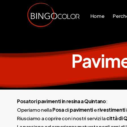
Skip
to
Home
Perchè
main
content
Pavime
Posatori pavimenti in resina a Quintano
:
Operiamo nella
Posa
di
pavimenti
e
rivestimenti
Riusciamo a coprire con i nostri servizi la
città di 
La passione ed esperienza maturata negli anni di l