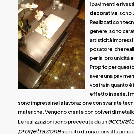
I pavimenti e rivest
decorativa
, sono 
Realizzati con tecn
genere, sono caratt
artisticità impressi
posatore, che reali
per la loro unicità e 
Proprio per quest
avere una paviment
vostra in quanto è 
effetto in serie. I 
sono impressi nella lavorazione con svariate tecni
materiche. Vengono create con polveri di metallo, i
accurato
Le realizzazioni sono precedute da un
progettazione
seguito da una consultazione