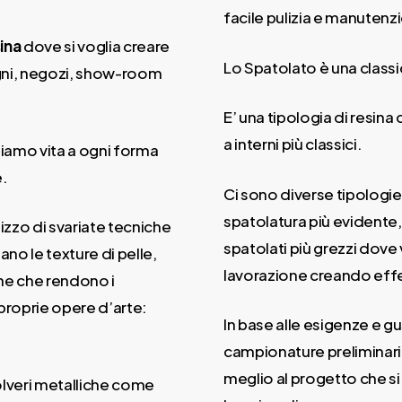
facile pulizia e manutenz
ina
dove si voglia creare
Lo Spatolato è una classi
 bagni, negozi, show-room
E’ una tipologia di resina
a interni più classici.
diamo vita a ogni forma
e.
Ci sono diverse tipologie
spatolatura più evidente,
izzo di svariate tecniche
spatolati più grezzi dove
ano le texture di pelle,
lavorazione creando effetti
che che rendono i
 proprie opere d’arte:
In base alle esigenze e g
campionature preliminari 
meglio al progetto che si
polveri metalliche come