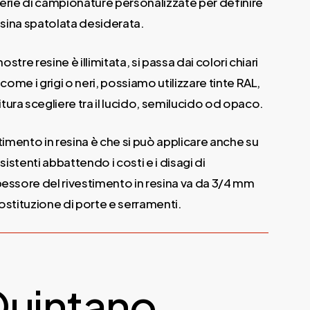
serie di campionature personalizzate per definire
resina spatolata desiderata.
nostre resine è illimitata, si passa dai colori chiari
 come i grigi o neri, possiamo utilizzare tinte RAL,
ura scegliere tra il lucido, semilucido od opaco.
stimento in resina è che si può applicare anche su
esistenti abbattendo i costi e i disagi di
pessore del rivestimento in resina va da 3/4 mm
sostituzione di porte e serramenti.
 Quintano