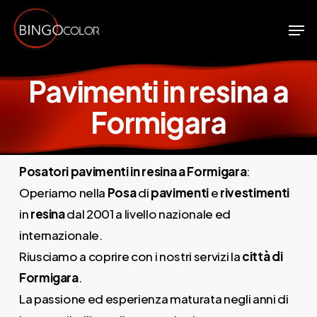
Skip
Men
to
Close
main
Menu
content
Pavimenti in resina a
Formigara
Posatori pavimenti in resina a Formigara
:
Operiamo nella
Posa
di
pavimenti
e
rivestimenti
in
resina
dal 2001 a livello nazionale ed
internazionale.
Riusciamo a coprire con i nostri servizi la
città di
Formigara
.
La passione ed esperienza maturata negli anni di