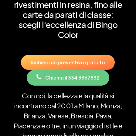
rivestimenti
in
resina,
fino
alle
carte
da
parati
di
classe:
scegli
l'eccellenza
di
Bingo
Color
R
i
c
h
i
e
d
i
u
n
p
r
e
v
e
n
t
i
v
o
g
r
a
t
u
i
t
o
C
h
i
a
m
a
i
l
3
3
4
3
3
6
7
8
3
2
Con
noi,
la
bellezza
e
la
qualità
si
incontrano
dal
2001
a
Milano,
Monza,
Brianza,
Varese,
Brescia,
Pavia,
Piacenza
e
oltre,
in
un
viaggio
di
stile
e
innovazione
a
livello
nazionale
e