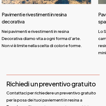
avimenti e rivestimenti in resina
Pavime
ecorativa
spato
ei pavimenti e rivestimenti in resina
Lo Spa
ecorativa diamo vita a ogni forma d’arte.
campo 
on vi è limite nella scelta di colori e forme.
resina
minimal
Richiedi un preventivo gratuito
Contattaci per richiedere un preventivo gratuito
per la posa dei tuoi paviementi in resina a