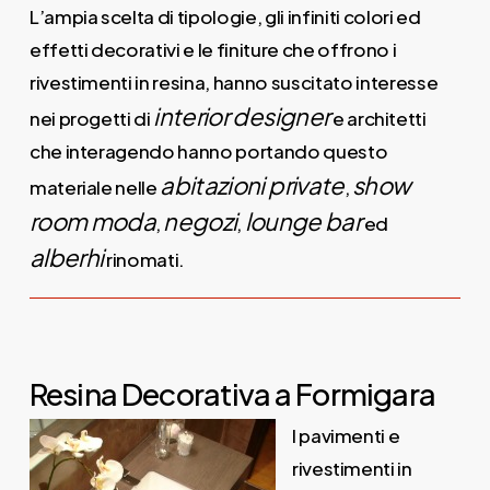
L’ampia scelta di tipologie, gli infiniti colori ed
effetti decorativi e le finiture che offrono i
rivestimenti in resina, hanno suscitato interesse
interior designer
nei progetti di
e architetti
che interagendo hanno portando questo
abitazioni private
show
materiale nelle
,
room moda
negozi
lounge bar
,
,
ed
alberhi
rinomati.
Resina Decorativa a Formigara
I pavimenti e
rivestimenti in