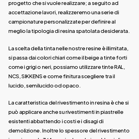
progetto che si vuole realizzare; a seguito ad
accettazione lavori, realizzeremo una serie di
campionature personalizzate per definire al
meglio la tipologia di resina spatolata desiderata.
La scelta della tinta nelle nostre resine è illimitata,
si passa dai colori chiari come il beige a tinte forti
come i grigi o neri, possiamo utilizzare tinte RAL,
NCS, SIKKENS e come finitura scegliere tra il
lucido, semilucido od opaco.
La caratteristica del rivestimento in resina è che si
può applicare anche su rivestimenti in piastrelle
esistenti abbattendo i costi e i disagi di
demolizione. Inoltre lo spessore del rivestimento