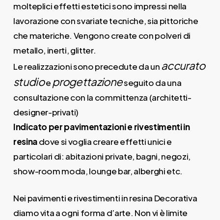
molteplici effetti estetici sono impressi nella
lavorazione con svariate tecniche, sia pittoriche
che materiche. Vengono create con polveri di
metallo, inerti, glitter.
accurato
Le realizzazioni sono precedute da un
studio
progettazione
e
seguito da una
consultazione con la committenza (architetti-
designer-privati)
Indicato per pavimentazioni e rivestimenti in
resina
dove si voglia creare effetti unici e
particolari di: abitazioni private, bagni, negozi,
show-room moda, lounge bar, alberghi etc.
Nei pavimenti e rivestimenti in resina Decorativa
diamo vita a ogni forma d’arte. Non vi è limite