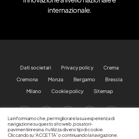
internazionale.
Dati societari
Privacy policy
Crema
Cremona
Monza
Bergamo
Brescia
Milano
Cookie policy
Sitemap
facebook
instagram
whatsapp
phone
email
La informiamo che, per migliorare la sua esperienza di
navigazione su questo sito web, posatori-
pavimentiinresina.it utilizza diversi tipi di cookie.
Cliccando su “ACCETTA” o continuando la navigazione,