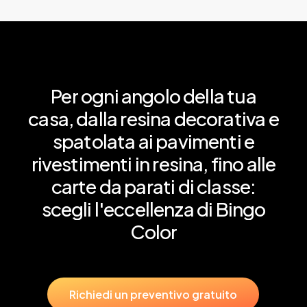
Per
ogni
angolo
della
tua
casa,
dalla
resina
decorativa
e
spatolata
ai
pavimenti
e
rivestimenti
in
resina,
fino
alle
carte
da
parati
di
classe:
scegli
l'eccellenza
di
Bingo
Color
R
i
c
h
i
e
d
i
u
n
p
r
e
v
e
n
t
i
v
o
g
r
a
t
u
i
t
o