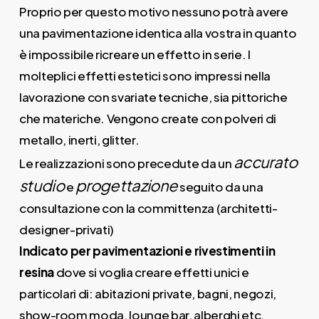
Proprio per questo motivo nessuno potrà avere
una pavimentazione identica alla vostra in quanto
è impossibile ricreare un effetto in serie. I
molteplici effetti estetici sono impressi nella
lavorazione con svariate tecniche, sia pittoriche
che materiche. Vengono create con polveri di
metallo, inerti, glitter.
accurato
Le realizzazioni sono precedute da un
studio
progettazione
e
seguito da una
consultazione con la committenza (architetti-
designer-privati)
Indicato per pavimentazioni e rivestimenti in
resina
dove si voglia creare effetti unici e
particolari di: abitazioni private, bagni, negozi,
show-room moda, lounge bar, alberghi etc.