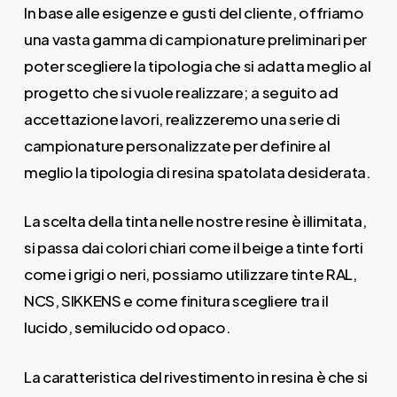
In base alle esigenze e gusti del cliente, offriamo
una vasta gamma di campionature preliminari per
poter scegliere la tipologia che si adatta meglio al
progetto che si vuole realizzare; a seguito ad
accettazione lavori, realizzeremo una serie di
campionature personalizzate per definire al
meglio la tipologia di resina spatolata desiderata.
La scelta della tinta nelle nostre resine è illimitata,
si passa dai colori chiari come il beige a tinte forti
come i grigi o neri, possiamo utilizzare tinte RAL,
NCS, SIKKENS e come finitura scegliere tra il
lucido, semilucido od opaco.
La caratteristica del rivestimento in resina è che si