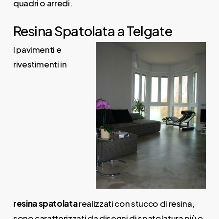
quadri o arredi.
Resina Spatolata a Telgate
I pavimenti e
rivestimenti in
resina
spatolata
realizzati con stucco di resina,
sono caratterizzati da disegni di spatolatura più o