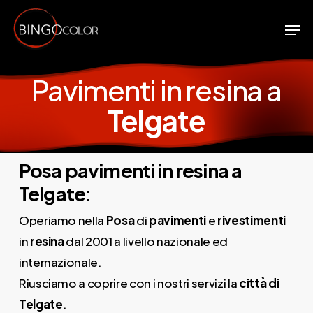
Skip
Men
to
Close
main
Menu
content
Pavimenti in resina a
Telgate
Posa pavimenti in resina a
Telgate
:
Operiamo nella
Posa
di
pavimenti
e
rivestimenti
in
resina
dal 2001 a livello nazionale ed
internazionale.
Riusciamo a coprire con i nostri servizi la
città di
Telgate
.