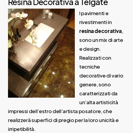
Resina Decorativa a Telgate
I pavimenti e
rivestimenti in
resina decorativa
,
sono un mix di arte
e design.
Realizzati con
tecniche
decorative di vario
genere, sono
caratterizzati da
un’alta artisticità
impressi dell’estro dell’artista posatore, che
realizzerà superfici di pregio per la loro unicità e
irripetibilità.