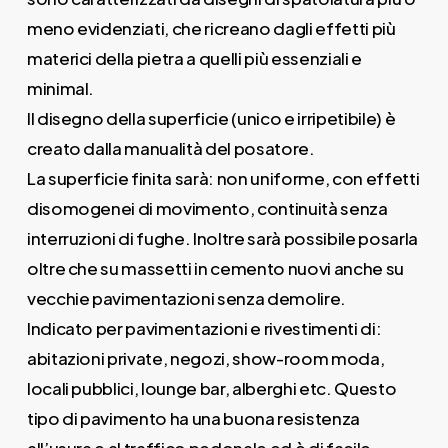
meno evidenziati, che ricreano dagli effetti più
materici della pietra a quelli più essenziali e
minimal.
Il disegno della superficie (unico e irripetibile) è
creato dalla manualità del posatore.
La superficie finita sarà: non uniforme, con effetti
disomogenei di movimento, continuità senza
interruzioni di fughe. Inoltre sarà possibile posarla
oltre che su massetti in cemento nuovi anche su
vecchie pavimentazioni senza demolire.
Indicato per pavimentazioni e rivestimenti di:
abitazioni private, negozi, show-room moda,
locali pubblici, lounge bar, alberghi etc. Questo
tipo di pavimento ha una buona resistenza
all’usura e al traffico pedonale ed è di facile