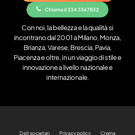
C
h
i
a
m
a
i
l
3
3
4
3
3
6
7
8
3
2
Con
noi,
la
bellezza
e
la
qualità
si
incontrano
dal
2001
a
Milano,
Monza,
Brianza,
Varese,
Brescia,
Pavia,
Piacenza
e
oltre,
in
un
viaggio
di
stile
e
innovazione
a
livello
nazionale
e
internazionale.
Dati societari
Privacy policy
Crema