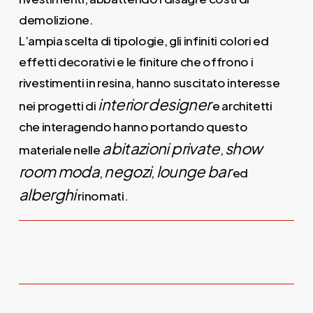
demolizione.
L’ampia scelta di tipologie, gli infiniti colori ed
effetti decorativi e le finiture che offrono i
rivestimenti in resina, hanno suscitato interesse
interior designer
nei progetti di
e architetti
che interagendo hanno portando questo
abitazioni private
show
materiale nelle
,
room moda
negozi
lounge bar
,
,
ed
alberghi
rinomati.