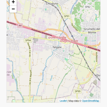
+
−
Leaflet
| Map data ©
OpenStreetMap