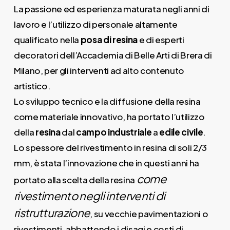
La passione ed esperienza maturata negli anni di
lavoro e l’utilizzo di personale altamente
qualificato nella
posa di resina
e di esperti
decoratori dell’Accademia di Belle Arti di Brera di
Milano, per gli interventi ad alto contenuto
artistico.
Lo sviluppo tecnico e la diffusione della resina
come materiale innovativo, ha portato l’utilizzo
della
resina
dal
campo industriale
a
edile civile
.
Lo spessore del rivestimento in resina di soli 2/3
mm, è stata l’innovazione che in questi anni ha
come
portato alla scelta della resina
rivestimento negli interventi di
ristrutturazione
, su vecchie pavimentazioni o
rivestimenti, abbattendo i disagi e costi di