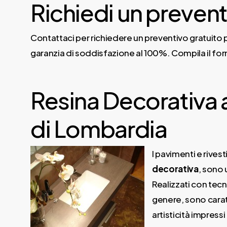
Richiedi un prevent
Contattaci per richiedere un preventivo gratuito p
garanzia di soddisfazione al 100%. Compila il for
Resina Decorativa
di Lombardia
I pavimenti e rivest
decorativa
, sono 
Realizzati con tecn
genere, sono caratt
artisticità impressi