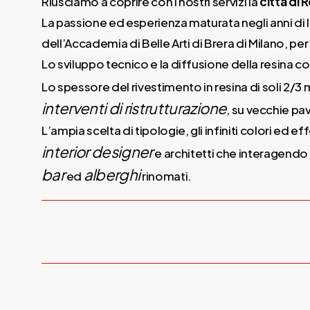
Riusciamo a coprire con i nostri servizi la
città di
La passione ed esperienza maturata negli anni di l
dell’Accademia di Belle Arti di Brera di Milano, per
Lo sviluppo tecnico e la diffusione della resina co
Lo spessore del rivestimento in resina di soli 2/3 
interventi di ristrutturazione
, su vecchie pa
L’ampia scelta di tipologie, gli infiniti colori ed e
interior designer
e architetti che interagend
bar
alberghi
ed
rinomati.