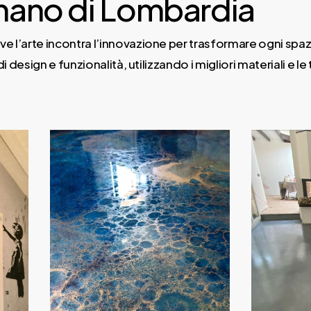
omano di Lombardia
ove l’arte incontra l’innovazione per trasformare ogni sp
di design e funzionalità, utilizzando i migliori materiali e
Daily
anti-
aging
cream