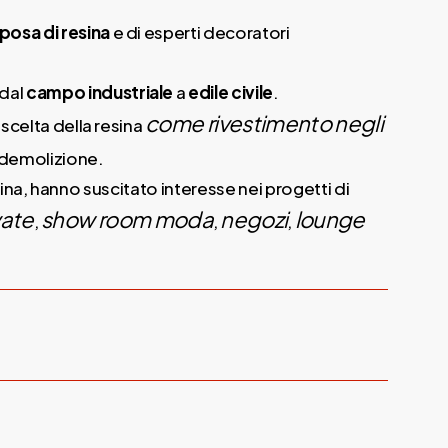
posa di resina
e di esperti decoratori
dal
campo industriale
a
edile civile
.
come rivestimento negli
 scelta della resina
i demolizione.
resina, hanno suscitato interesse nei progetti di
vate
show room moda
negozi
lounge
,
,
,