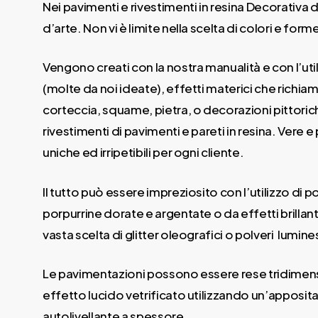
Nei pavimenti e rivestimenti in resina Decorativa 
d’arte. Non vi è limite nella scelta di colori e form
Vengono creati con la nostra manualità e con l’util
(molte da noi ideate), effetti materici che richiam
corteccia, squame, pietra, o decorazioni pittori
rivestimenti di pavimenti e pareti in resina. Vere e
uniche ed irripetibili per ogni cliente.
Il tutto può essere impreziosito con l’utilizzo di 
porpurrine dorate e argentate o da effetti brillanti 
vasta scelta di glitter oleografici o polveri lumine
Le pavimentazioni possono essere rese tridimens
effetto lucido vetrificato utilizzando un’apposita 
autolivellante a spessore.