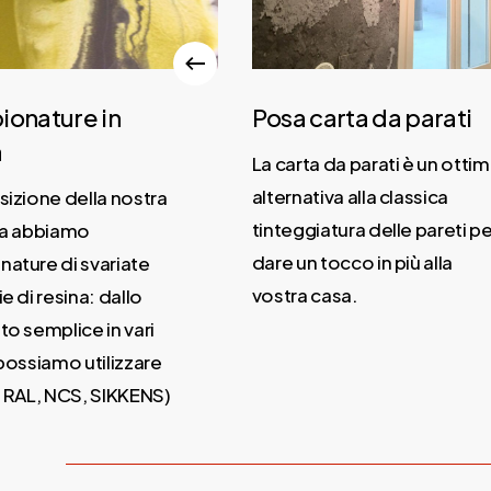
onature in
Posa carta da parati
La carta da parati è un ottim
alternativa alla classica
izione della nostra
tinteggiatura delle pareti pe
la abbiamo
dare un tocco in più alla
ature di svariate
vostra casa.
e di resina: dallo
o semplice in vari
possiamo utilizzare
 RAL, NCS, SIKKENS)