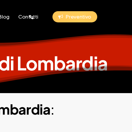
phone
Blog
Contatti
P
r
e
v
e
n
t
i
v
o
di Lombardia
ombardia
: