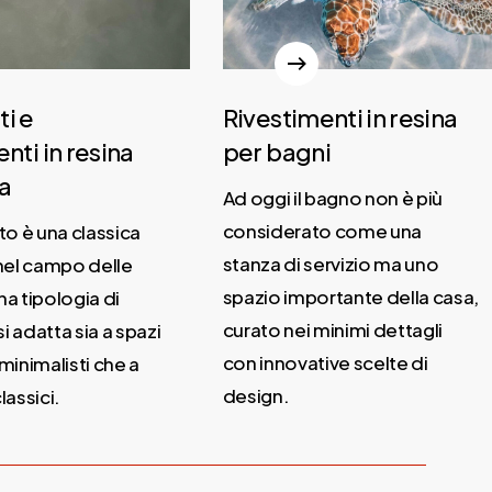
i e
Rivestimenti in resina
nti in resina
per bagni
a
Ad oggi il bagno non è più
considerato come una
o è una classica
stanza di servizio ma uno
el campo delle
spazio importante della casa,
na tipologia di
curato nei minimi dettagli
i adatta sia a spazi
con innovative scelte di
inimalisti che a
design.
lassici.