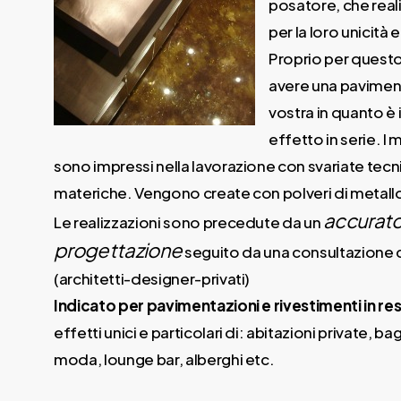
posatore, che reali
per la loro unicità e 
Proprio per quest
avere una paviment
vostra in quanto è 
effetto in serie. I 
sono impressi nella lavorazione con svariate tecni
materiche. Vengono create con polveri di metallo, i
accurato
Le realizzazioni sono precedute da un
progettazione
seguito da una consultazione
(architetti-designer-privati)
Indicato per pavimentazioni e rivestimenti in res
effetti unici e particolari di: abitazioni private,
moda, lounge bar, alberghi etc.