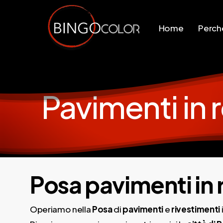
Skip
to
Home
Perchè
main
content
Pavimenti in 
Posa pavimenti in
Operiamo nella
Posa
di
pavimenti
e
rivestimenti