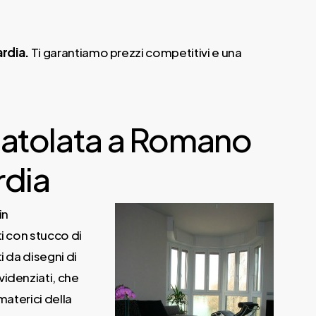
rdia.
Ti garantiamo prezzi competitivi e una
patolata a Romano
rdia
in
ti con stucco di
i da disegni di
videnziati, che
materici della