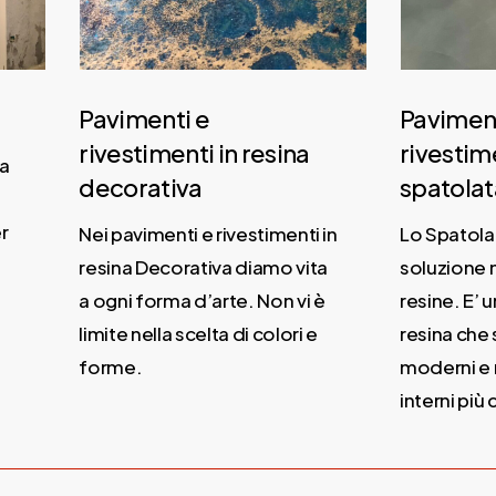
Pavimenti e
Paviment
rivestimenti in resina
rivestime
a
decorativa
spatolat
r
Nei pavimenti e rivestimenti in
Lo Spatolat
resina Decorativa diamo vita
soluzione n
a ogni forma d’arte. Non vi è
resine. E’ u
limite nella scelta di colori e
resina che s
forme.
moderni e m
interni più c