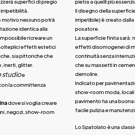
zzerà superfici di pregio
pietra a quelli più essenzi
irripetibilità.
Il disegno della superfici
o motivo nessuno potrà
irripetibile) è creato dall
azione identica alla
posatore.
impossibile ricreare un
La superficie finita sarà:
molteplici effetti estetici
effetti disomogenei di 
che, sia pittoriche che
continuità senza interruzi
nerti, glitter.
che su massetti in cemen
 studio
demolire.
e
Indicato per pavimentazion
 con la committenza
show-room moda, locali pu
pavimento ha una buona re
ina
dove si voglia creare
facile pulizia e manutenz
 bagni, negozi, show-room
Lo Spatolato è una classi