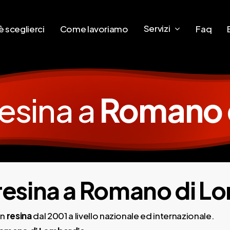
Servizi
 sceglierci
Come lavoriamo
Faq
resina a
Romano 
 resina a Romano di L
in
resina
dal 2001 a livello nazionale ed internazionale.