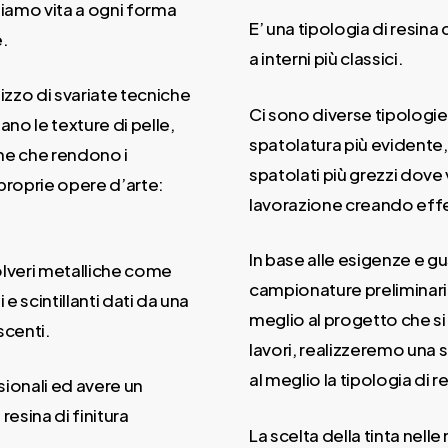
diamo vita a ogni forma
E’ una tipologia di resina
e.
a interni più classici.
izzo di svariate tecniche
Ci sono diverse tipologie
ano le texture di pelle,
spatolatura più evidente,
che che rendono i
spatolati più grezzi dove
 proprie opere d’arte:
lavorazione creando effetti
In base alle esigenze e g
polveri metalliche come
campionature preliminari 
e scintillanti dati da una
meglio al progetto che si
scenti.
lavori, realizzeremo una 
al meglio la tipologia di 
ionali ed avere un
resina di finitura
La scelta della tinta nelle 