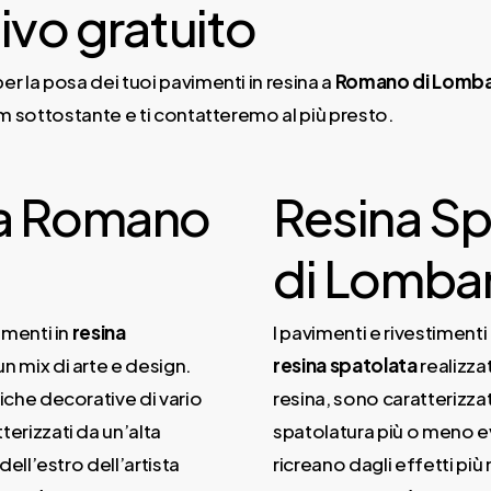
ivo gratuito
er la posa dei tuoi pavimenti in resina a
Romano di Lomba
m sottostante e ti contatteremo al più presto.
 a Romano
Resina S
di Lomba
imenti in
resina
I pavimenti e rivestimenti 
un mix di arte e design.
resina
spatolata
realizza
iche decorative di vario
resina, sono caratterizzat
erizzati da un’alta
spatolatura più o meno e
 dell’estro dell’artista
ricreano dagli effetti più 