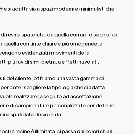
 che si adatta sia a spazi moderni e minimalisti che
 di resina spatolata: da quella con un “disegno” di
 a quella con tinte chiare e più omogenee, a
 vengono evidenziati i movimenti della
 più ruvidi simil pietra, a effetti nuvolati.
usti del cliente, offriamo una vasta gamma di
per poter scegliere la tipologia che si adatta
 vuole realizzare; a seguito ad accettazione
serie di campionature personalizzate per definire
resina spatolata desiderata.
nostre resine è illimitata, si passa dai colori chiari