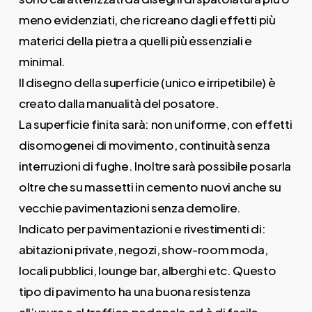
meno evidenziati, che ricreano dagli effetti più
materici della pietra a quelli più essenziali e
minimal.
Il disegno della superficie (unico e irripetibile) è
creato dalla manualità del posatore.
La superficie finita sarà: non uniforme, con effetti
disomogenei di movimento, continuità senza
interruzioni di fughe. Inoltre sarà possibile posarla
oltre che su massetti in cemento nuovi anche su
vecchie pavimentazioni senza demolire.
Indicato per pavimentazioni e rivestimenti di:
abitazioni private, negozi, show-room moda,
locali pubblici, lounge bar, alberghi etc. Questo
tipo di pavimento ha una buona resistenza
all’usura e al traffico pedonale ed è di facile