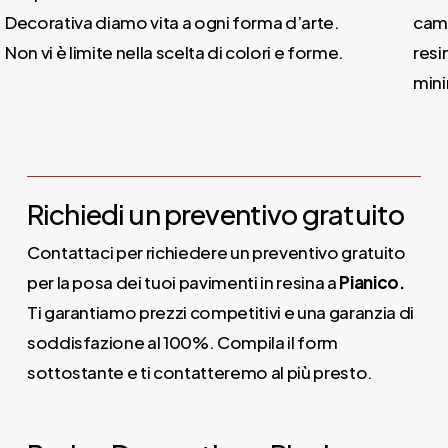
ecorativa diamo vita a ogni forma d’arte.
campo 
on vi è limite nella scelta di colori e forme.
resina
minimal
Richiedi un preventivo gratuito
Contattaci per richiedere un preventivo gratuito
per la posa dei tuoi pavimenti in resina a
Pianico.
Ti garantiamo prezzi competitivi e una garanzia di
soddisfazione al 100%. Compila il form
sottostante e ti contatteremo al più presto.