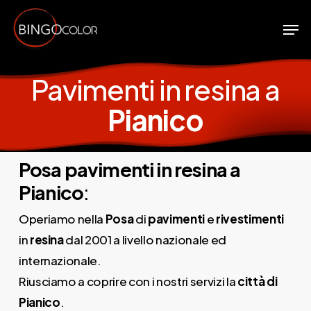
Skip
Men
to
Close
main
Menu
content
Pavimenti in resina a
Pianico
Posa pavimenti in resina a
Pianico
:
Operiamo nella
Posa
di
pavimenti
e
rivestimenti
in
resina
dal 2001 a livello nazionale ed
internazionale.
Riusciamo a coprire con i nostri servizi la
città di
Pianico
.