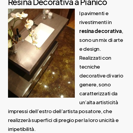
Resina Decorativa a Pianico
I pavimenti e
rivestimenti in
resina decorativa
,
sono un mix di arte
e design.
Realizzati con
tecniche
decorative di vario
genere, sono
caratterizzati da
un’alta artisticità
impressi dell’estro dell’artista posatore, che
realizzerà superfici di pregio per la loro unicità e
irripetibilità.