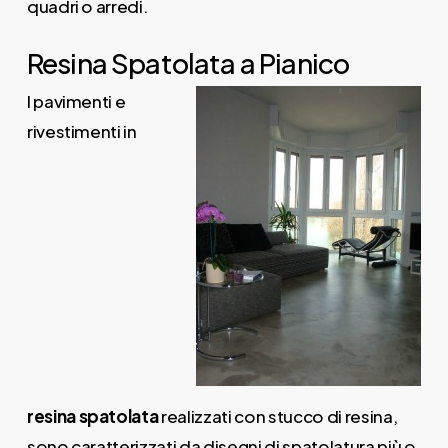
quadri o arredi.
Resina Spatolata a Pianico
I pavimenti e
rivestimenti in
resina
spatolata
realizzati con stucco di resina,
sono caratterizzati da disegni di spatolatura più o