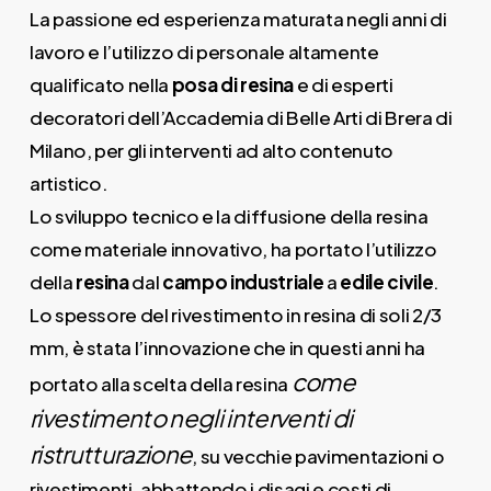
La passione ed esperienza maturata negli anni di
lavoro e l’utilizzo di personale altamente
qualificato nella
posa di resina
e di esperti
decoratori dell’Accademia di Belle Arti di Brera di
Milano, per gli interventi ad alto contenuto
artistico.
Lo sviluppo tecnico e la diffusione della resina
come materiale innovativo, ha portato l’utilizzo
della
resina
dal
campo industriale
a
edile civile
.
Lo spessore del rivestimento in resina di soli 2/3
mm, è stata l’innovazione che in questi anni ha
come
portato alla scelta della resina
rivestimento negli interventi di
ristrutturazione
, su vecchie pavimentazioni o
rivestimenti, abbattendo i disagi e costi di