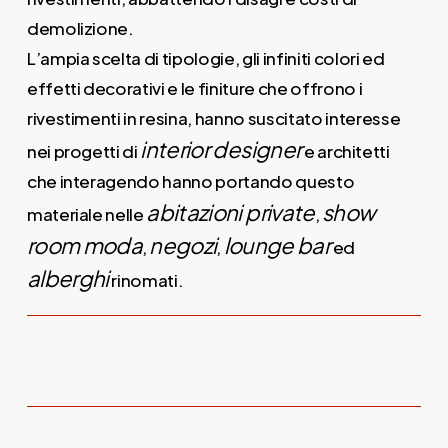
demolizione.
L’ampia scelta di tipologie, gli infiniti colori ed
effetti decorativi e le finiture che offrono i
rivestimenti in resina, hanno suscitato interesse
interior designer
nei progetti di
e architetti
che interagendo hanno portando questo
abitazioni private
show
materiale nelle
,
room moda
negozi
lounge bar
,
,
ed
alberghi
rinomati.