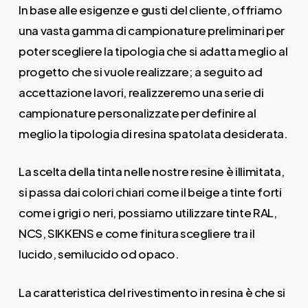
In base alle esigenze e gusti del cliente, offriamo
una vasta gamma di campionature preliminari per
poter scegliere la tipologia che si adatta meglio al
progetto che si vuole realizzare; a seguito ad
accettazione lavori, realizzeremo una serie di
campionature personalizzate per definire al
meglio la tipologia di resina spatolata desiderata.
La scelta della tinta nelle nostre resine è illimitata,
si passa dai colori chiari come il beige a tinte forti
come i grigi o neri, possiamo utilizzare tinte RAL,
NCS, SIKKENS e come finitura scegliere tra il
lucido, semilucido od opaco.
La caratteristica del rivestimento in resina è che si