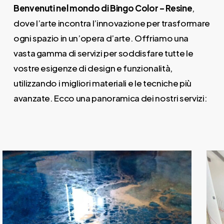
Benvenuti nel mondo di Bingo Color – Resine
,
dove l’arte incontra l’innovazione per trasformare
ogni spazio in un’opera d’arte. Offriamo una
vasta gamma di servizi per soddisfare tutte le
vostre esigenze di design e funzionalità,
utilizzando i migliori materiali e le tecniche più
avanzate. Ecco una panoramica dei nostri servizi:
aily
nti-
ging
ream