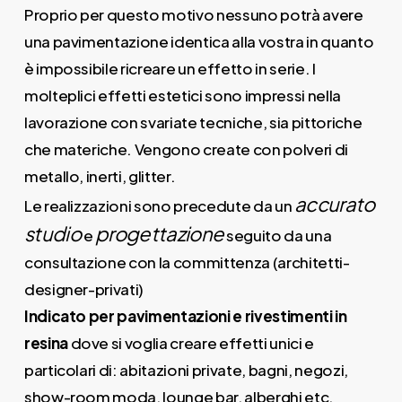
Proprio per questo motivo nessuno potrà avere
una pavimentazione identica alla vostra in quanto
è impossibile ricreare un effetto in serie. I
molteplici effetti estetici sono impressi nella
lavorazione con svariate tecniche, sia pittoriche
che materiche. Vengono create con polveri di
metallo, inerti, glitter.
accurato
Le realizzazioni sono precedute da un
studio
progettazione
e
seguito da una
consultazione con la committenza (architetti-
designer-privati)
Indicato per pavimentazioni e rivestimenti in
resina
dove si voglia creare effetti unici e
particolari di: abitazioni private, bagni, negozi,
show-room moda, lounge bar, alberghi etc.