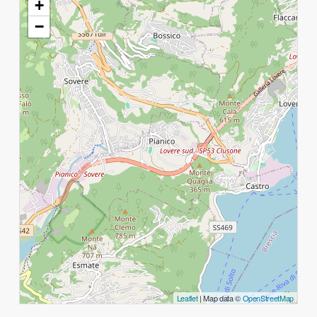
+
−
Leaflet
| Map data ©
OpenStreetMap