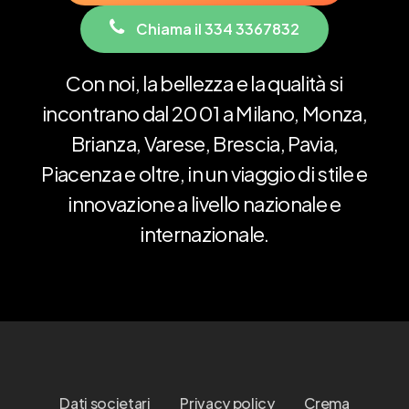
C
h
i
a
m
a
i
l
3
3
4
3
3
6
7
8
3
2
Con
noi,
la
bellezza
e
la
qualità
si
incontrano
dal
2001
a
Milano,
Monza,
Brianza,
Varese,
Brescia,
Pavia,
Piacenza
e
oltre,
in
un
viaggio
di
stile
e
innovazione
a
livello
nazionale
e
internazionale.
Dati societari
Privacy policy
Crema