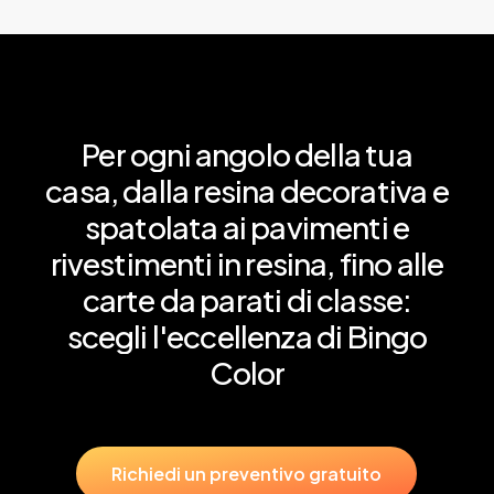
Per
ogni
angolo
della
tua
casa,
dalla
resina
decorativa
e
spatolata
ai
pavimenti
e
rivestimenti
in
resina,
fino
alle
carte
da
parati
di
classe:
scegli
l'eccellenza
di
Bingo
Color
R
i
c
h
i
e
d
i
u
n
p
r
e
v
e
n
t
i
v
o
g
r
a
t
u
i
t
o