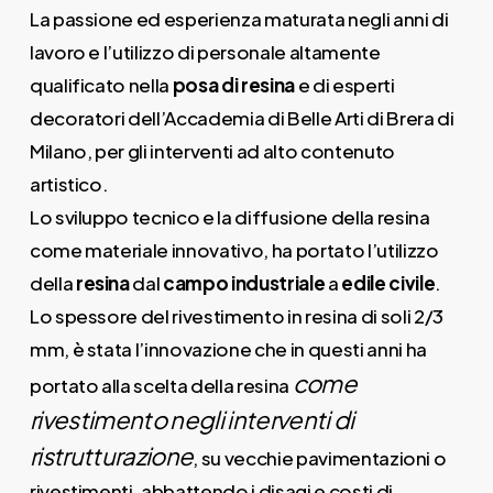
La passione ed esperienza maturata negli anni di
lavoro e l’utilizzo di personale altamente
qualificato nella
posa di resina
e di esperti
decoratori dell’Accademia di Belle Arti di Brera di
Milano, per gli interventi ad alto contenuto
artistico.
Lo sviluppo tecnico e la diffusione della resina
come materiale innovativo, ha portato l’utilizzo
della
resina
dal
campo industriale
a
edile civile
.
Lo spessore del rivestimento in resina di soli 2/3
mm, è stata l’innovazione che in questi anni ha
come
portato alla scelta della resina
rivestimento negli interventi di
ristrutturazione
, su vecchie pavimentazioni o
rivestimenti, abbattendo i disagi e costi di