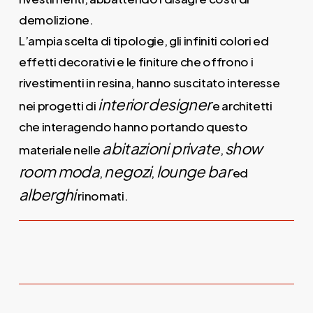
demolizione.
L’ampia scelta di tipologie, gli infiniti colori ed
effetti decorativi e le finiture che offrono i
rivestimenti in resina, hanno suscitato interesse
interior designer
nei progetti di
e architetti
che interagendo hanno portando questo
abitazioni private
show
materiale nelle
,
room moda
negozi
lounge bar
,
,
ed
alberghi
rinomati.