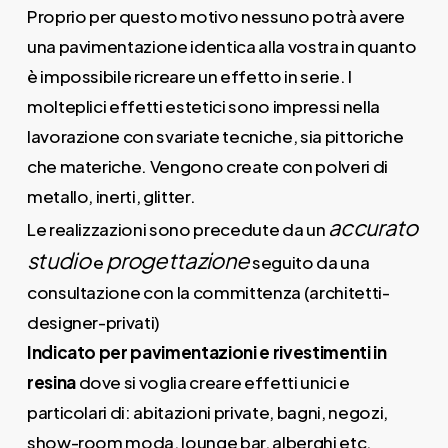
Proprio per questo motivo nessuno potrà avere
una pavimentazione identica alla vostra in quanto
è impossibile ricreare un effetto in serie. I
molteplici effetti estetici sono impressi nella
lavorazione con svariate tecniche, sia pittoriche
che materiche. Vengono create con polveri di
metallo, inerti, glitter.
accurato
Le realizzazioni sono precedute da un
studio
progettazione
e
seguito da una
consultazione con la committenza (architetti-
designer-privati)
Indicato per pavimentazioni e rivestimenti in
resina
dove si voglia creare effetti unici e
particolari di: abitazioni private, bagni, negozi,
show-room moda, lounge bar, alberghi etc.