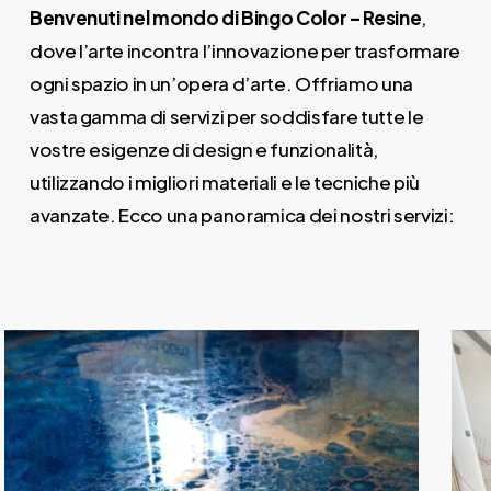
Benvenuti nel mondo di Bingo Color – Resine
,
dove l’arte incontra l’innovazione per trasformare
ogni spazio in un’opera d’arte. Offriamo una
vasta gamma di servizi per soddisfare tutte le
vostre esigenze di design e funzionalità,
utilizzando i migliori materiali e le tecniche più
avanzate. Ecco una panoramica dei nostri servizi:
aily
nti-
ging
ream