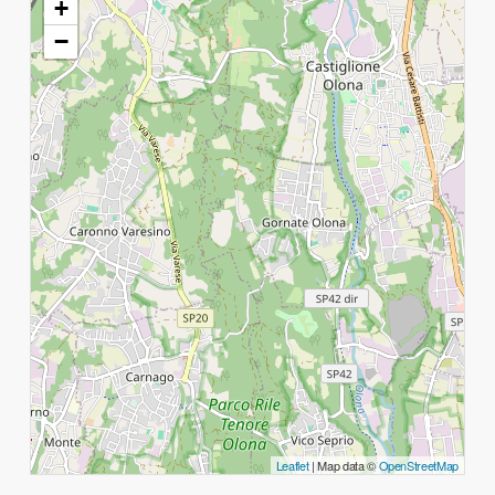
+
−
Leaflet
| Map data ©
OpenStreetMap