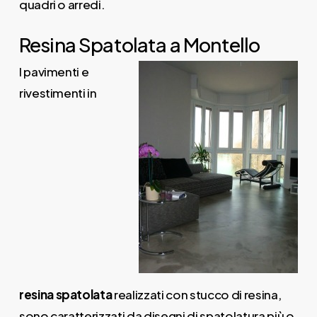
quadri o arredi.
Resina Spatolata a Montello
I pavimenti e
rivestimenti in
resina
spatolata
realizzati con stucco di resina,
sono caratterizzati da disegni di spatolatura più o