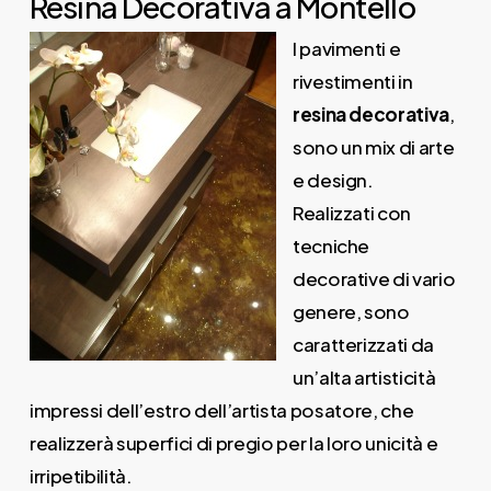
Resina Decorativa a Montello
I pavimenti e
rivestimenti in
resina decorativa
,
sono un mix di arte
e design.
Realizzati con
tecniche
decorative di vario
genere, sono
caratterizzati da
un’alta artisticità
impressi dell’estro dell’artista posatore, che
realizzerà superfici di pregio per la loro unicità e
irripetibilità.