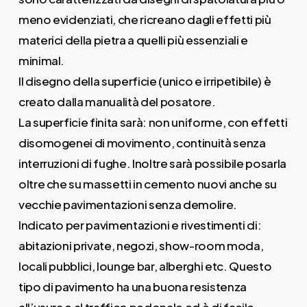
meno evidenziati, che ricreano dagli effetti più
materici della pietra a quelli più essenziali e
minimal.
Il disegno della superficie (unico e irripetibile) è
creato dalla manualità del posatore.
La superficie finita sarà: non uniforme, con effetti
disomogenei di movimento, continuità senza
interruzioni di fughe. Inoltre sarà possibile posarla
oltre che su massetti in cemento nuovi anche su
vecchie pavimentazioni senza demolire.
Indicato per pavimentazioni e rivestimenti di:
abitazioni private, negozi, show-room moda,
locali pubblici, lounge bar, alberghi etc. Questo
tipo di pavimento ha una buona resistenza
all’usura e al traffico pedonale ed è di facile