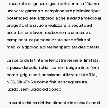
In base alle esigenze e gusti del cliente, offriamo
una vasta gamma di campionature preliminari per
poter scegliere la tipologia che si adatta meglio al
progetto che si vuole realizzare; a seguito ad
accettazione lavori, realizzeremo una serie di
campionature personalizzate per definire al
meglio la tipologia di resina spatolata desiderata.
La scelta della tinta nelle nostre resine è illimitata,
si passa dai colori chiari come il beige a tinte forti
come i grigi o neri, possiamo utilizzare tinte RAL,
NCS, SIKKENS e come finitura scegliere tra il
lucido, semilucido od opaco.
La caratteristica del rivestimento in resina è che si