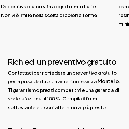
ecorativa diamo vita a ogni forma d’arte.
campo 
on vi è limite nella scelta di colori e forme.
resina
minimal
Richiedi un preventivo gratuito
Contattaci per richiedere un preventivo gratuito
per la posa dei tuoi pavimenti in resina a
Montello.
Ti garantiamo prezzi competitivi e una garanzia di
soddisfazione al 100%. Compila il form
sottostante e ti contatteremo al più presto.