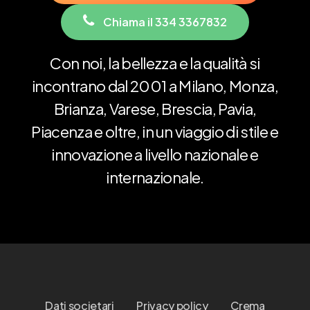
C
h
i
a
m
a
i
l
3
3
4
3
3
6
7
8
3
2
Con
noi,
la
bellezza
e
la
qualità
si
incontrano
dal
2001
a
Milano,
Monza,
Brianza,
Varese,
Brescia,
Pavia,
Piacenza
e
oltre,
in
un
viaggio
di
stile
e
innovazione
a
livello
nazionale
e
internazionale.
Dati societari
Privacy policy
Crema