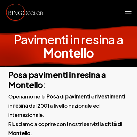
Skip
Men
to
Close
main
Menu
content
Pavimenti in resina a
Montello
Posa pavimenti in resina a
Montello
:
Operiamo nella
Posa
di
pavimenti
e
rivestimenti
in
resina
dal 2001 a livello nazionale ed
internazionale.
Riusciamo a coprire con i nostri servizi la
città di
Montello
.