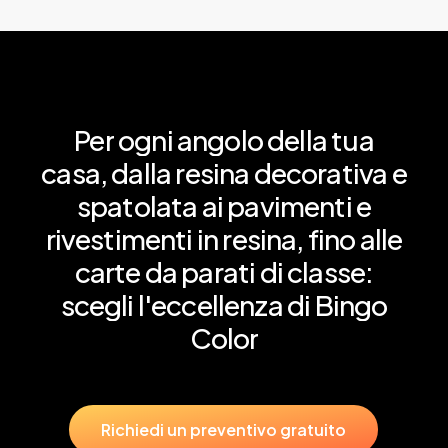
Per
ogni
angolo
della
tua
casa,
dalla
resina
decorativa
e
spatolata
ai
pavimenti
e
rivestimenti
in
resina,
fino
alle
carte
da
parati
di
classe:
scegli
l'eccellenza
di
Bingo
Color
R
i
c
h
i
e
d
i
u
n
p
r
e
v
e
n
t
i
v
o
g
r
a
t
u
i
t
o