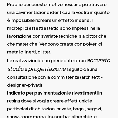
Proprio per questo motivo nessuno potrà avere
una pavimentazione identica alla vostra in quanto
è impossibile ricreare un effetto in serie. I
molteplici effetti estetici sono impressi nella
lavorazione con svariate tecniche, sia pittoriche
che materiche. Vengono create con polveri di
metallo, inerti, glitter.
accurato
Le realizzazioni sono precedute da un
studio
progettazione
e
seguito da una
consultazione con la committenza (architetti-
designer-privati)
Indicato per pavimentazioni e rivestimenti in
resina
dove si voglia creare effetti unici e
particolari di: abitazioni private, bagni, negozi,
show-room moda, lounge bar, alberghi etc.