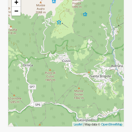
+
−
Leaflet
| Map data ©
OpenStreetMap