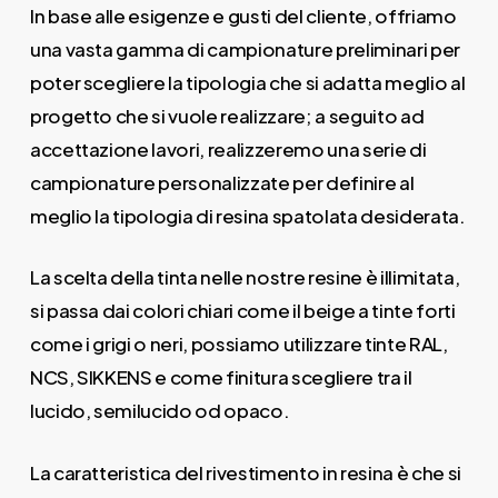
In base alle esigenze e gusti del cliente, offriamo
una vasta gamma di campionature preliminari per
poter scegliere la tipologia che si adatta meglio al
progetto che si vuole realizzare; a seguito ad
accettazione lavori, realizzeremo una serie di
campionature personalizzate per definire al
meglio la tipologia di resina spatolata desiderata.
La scelta della tinta nelle nostre resine è illimitata,
si passa dai colori chiari come il beige a tinte forti
come i grigi o neri, possiamo utilizzare tinte RAL,
NCS, SIKKENS e come finitura scegliere tra il
lucido, semilucido od opaco.
La caratteristica del rivestimento in resina è che si