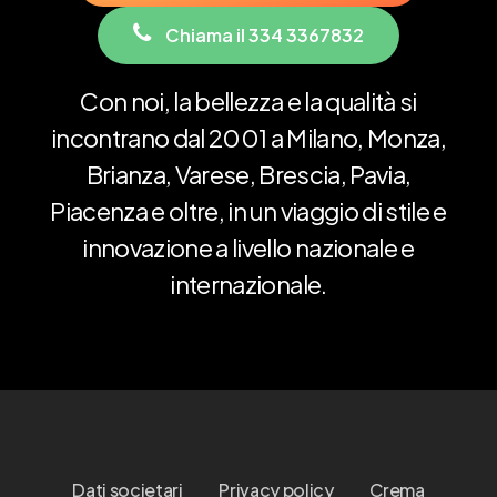
C
h
i
a
m
a
i
l
3
3
4
3
3
6
7
8
3
2
Con
noi,
la
bellezza
e
la
qualità
si
incontrano
dal
2001
a
Milano,
Monza,
Brianza,
Varese,
Brescia,
Pavia,
Piacenza
e
oltre,
in
un
viaggio
di
stile
e
innovazione
a
livello
nazionale
e
internazionale.
Dati societari
Privacy policy
Crema