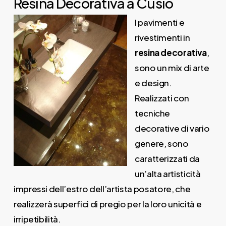
Resina Decorativa a Cusio
I pavimenti e
rivestimenti in
resina decorativa
,
sono un mix di arte
e design.
Realizzati con
tecniche
decorative di vario
genere, sono
caratterizzati da
un’alta artisticità
impressi dell’estro dell’artista posatore, che
realizzerà superfici di pregio per la loro unicità e
irripetibilità.