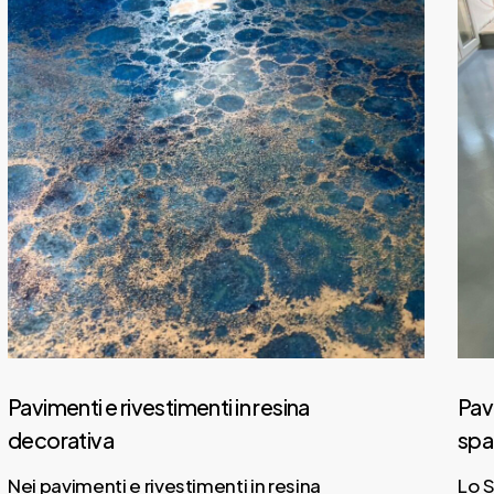
Pavimenti e rivestimenti in resina
Pavim
decorativa
spato
Nei pavimenti e rivestimenti in resina
Lo Spa