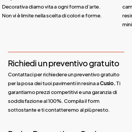
Decorativa diamo vita a ogni forma d’arte.
campo 
on vi è limite nella scelta di colori e forme.
resina
minima
Richiedi un preventivo gratuito
Contattaci per richiedere un preventivo gratuito
per la posa dei tuoi pavimenti in resina a
Cusio.
Ti
garantiamo prezzi competitivi e una garanzia di
soddisfazione al 100%. Compila il form
sottostante e ti contatteremo al più presto.