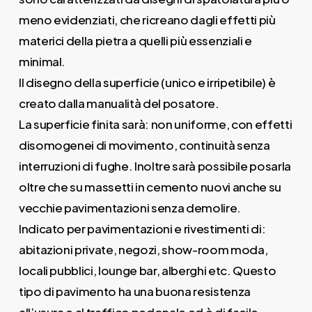
meno evidenziati, che ricreano dagli effetti più
materici della pietra a quelli più essenziali e
minimal.
Il disegno della superficie (unico e irripetibile) è
creato dalla manualità del posatore.
La superficie finita sarà: non uniforme, con effetti
disomogenei di movimento, continuità senza
interruzioni di fughe. Inoltre sarà possibile posarla
oltre che su massetti in cemento nuovi anche su
vecchie pavimentazioni senza demolire.
Indicato per pavimentazioni e rivestimenti di:
abitazioni private, negozi, show-room moda,
locali pubblici, lounge bar, alberghi etc. Questo
tipo di pavimento ha una buona resistenza
all’usura e al traffico pedonale ed è di facile