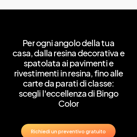
Per
ogni
angolo
della
tua
casa,
dalla
resina
decorativa
e
spatolata
ai
pavimenti
e
rivestimenti
in
resina,
fino
alle
carte
da
parati
di
classe:
scegli
l'eccellenza
di
Bingo
Color
R
i
c
h
i
e
d
i
u
n
p
r
e
v
e
n
t
i
v
o
g
r
a
t
u
i
t
o