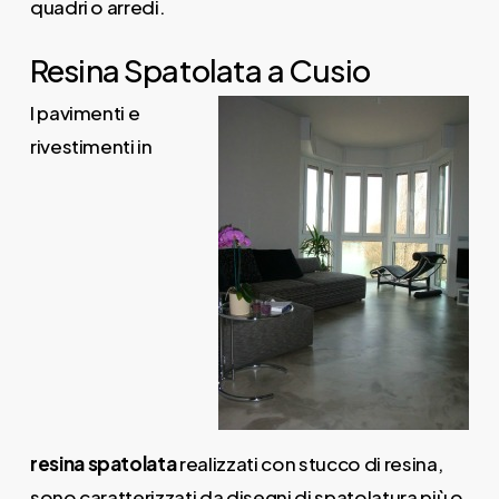
quadri o arredi.
Resina Spatolata a Cusio
I pavimenti e
rivestimenti in
resina
spatolata
realizzati con stucco di resina,
sono caratterizzati da disegni di spatolatura più o