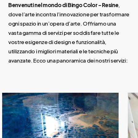
Benvenuti nel mondo di Bingo Color – Resine
,
dove l’arte incontra l’innovazione per trasformare
ogni spazio in un’opera d’arte. Offriamo una
vasta gamma di servizi per soddisfare tutte le
vostre esigenze di design e funzionalità,
utilizzando i migliori materiali e le tecniche più
avanzate. Ecco una panoramica dei nostri servizi:
Daily
anti-
aging
cream