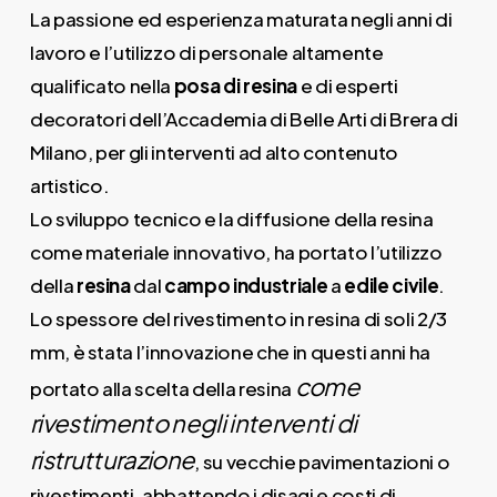
La passione ed esperienza maturata negli anni di
lavoro e l’utilizzo di personale altamente
qualificato nella
posa di resina
e di esperti
decoratori dell’Accademia di Belle Arti di Brera di
Milano, per gli interventi ad alto contenuto
artistico.
Lo sviluppo tecnico e la diffusione della resina
come materiale innovativo, ha portato l’utilizzo
della
resina
dal
campo industriale
a
edile civile
.
Lo spessore del rivestimento in resina di soli 2/3
mm, è stata l’innovazione che in questi anni ha
come
portato alla scelta della resina
rivestimento negli interventi di
ristrutturazione
, su vecchie pavimentazioni o
rivestimenti, abbattendo i disagi e costi di