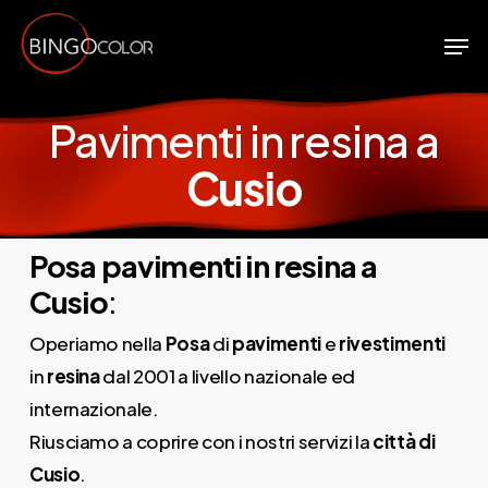
Skip
Men
to
Close
main
Menu
content
Pavimenti in resina a
Cusio
Posa pavimenti in resina a
Cusio
:
Operiamo nella
Posa
di
pavimenti
e
rivestimenti
in
resina
dal 2001 a livello nazionale ed
internazionale.
Riusciamo a coprire con i nostri servizi la
città di
Cusio
.