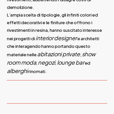
demolizione.
L’ampia scelta di tipologie, gli infiniti colori ed
effetti decorativi e le finiture che offrono i
rivestimenti in resina, hanno suscitato interesse
interior designer
nei progetti di
e architetti
che interagendo hanno portando questo
abitazioni private
show
materiale nelle
,
room moda
negozi
lounge bar
,
,
ed
alberghi
rinomati.